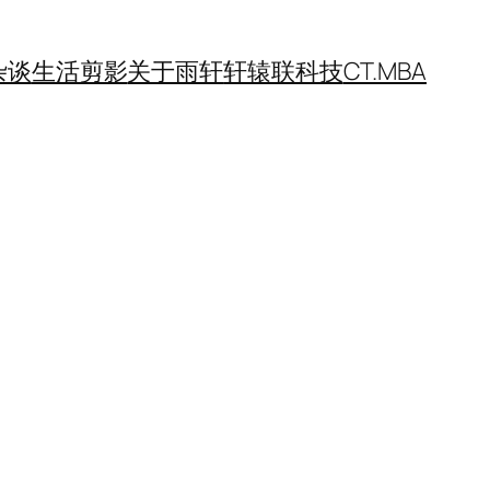
杂谈
生活剪影
关于雨轩
轩辕联科技
CT.MBA