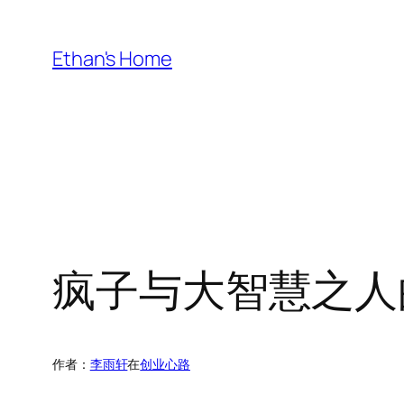
跳
至
Ethan's Home
内
容
疯子与大智慧之人
作者：
李雨轩
在
创业心路